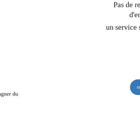
Pas de r
d'e
un service 
e
agner du 