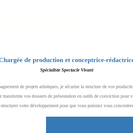
e vivant : Mes services "à la carte"
citaire / Copywriting
Mes écrits
Qui suis-je?
Contact
Chargée de production et conceptrice-rédactric
Spécialiste Spectacle Vivant
gnement de projets artistiques, je sécurise la structure de vos producti
je transforme vos dossiers de présentation en outils de conviction pour v
: structurer votre développement pour que vous puissiez vous concentrer s