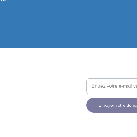
Votre adresse e-mail ici
ONTACT
 75 07 00 24
macip@gmail.com
Envoyer votre dem