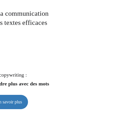
sa communication 
s textes efficaces
copywriting :
re plus avec des mots
n savoir plus