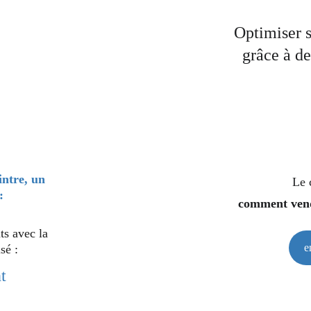
Optimiser 
grâce à de
intre, un 
Le 
:
comment vend
s avec la 
e
sé :
t