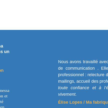
a 
ns un 
Nous avons travaillé ave
de communication . Elle
on
professionnel : relecture 
mailings, accueil des pro
toute confiance et à 
nessa 
vivement.
on et 
té 
Élise Lopes / Ma fabriq
 en 