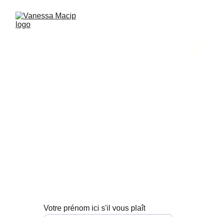
Contactez-moi
Pour toute demande de services, veuillez 
m'écrire ici.
Votre prénom ici s'il vous plaît