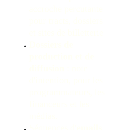
accroche percutante 
pour tracts, dossiers 
et sites de billetterie
Dossiers de 
production et de 
diffusion
 : note 
d'intention, pour les 
programmateurs, les 
financeurs et les 
médias.
Séquences d'
emails 