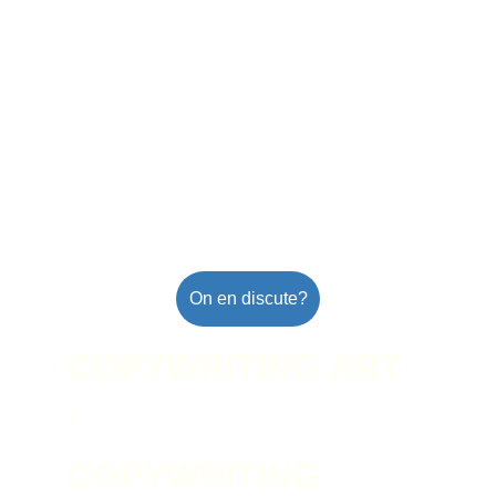
On en discute?
COPYWRITING ART 
: 
COPYWRITING 