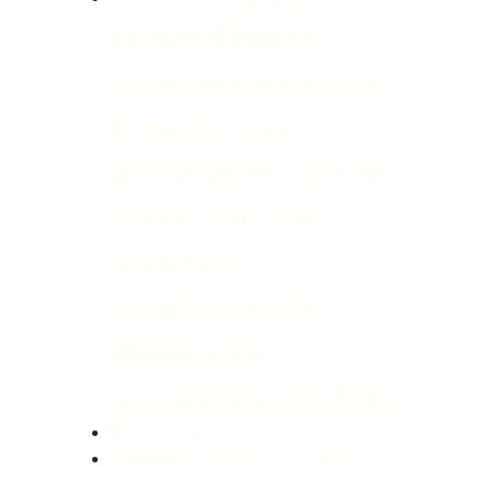
et newsletters 
: 
Créer des scénarios 
d'emails pour 
annoncer la mise en 
vente, faire des 
rappels et 
transformer les 
abonnés en 
spectateurs réguliers.
Posts
 pour les réseaux sociaux
Biographies
 artistes ou compagnies