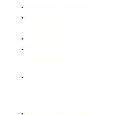
Rédaction catalogues
Présentation 
d'expositions
Textes dédiés au site
Publicité pour 
évènements et 
vernissages
Newsletters
Pitch du spectacle
 : 